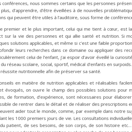
s conférences, nous sommes certains que les personnes présente
 plus, d’apprendre, d’être éveillées à de nouvelles problématiques
ons qui peuvent être utiles à l’auditoire, sous forme de conférenc
e premier et le plus important, celui qui me tient à cœur, est la 
 sur la vie des personnes et qui allie santé et nutrition. Si m
ues solutions applicables, et même si c’est une faible proportion d
rofondir leurs recherches dans ce domaine ou appliquer des re
iculièrement celui de l’enfant, j’ai espoir d’avoir éveillé la curio
du réseau scolaire, social, sportif, médical d’enfants en surpoid
 réussite nutritionnelle afin de préserver sa santé.
eils en matière de nutrition applicables et réalisables facilemen
sujet évoqués, on ouvre le champ des possibles solutions pour m
, de formation, d’expérience, sont nécessaires pour élaborer 
ossible de rentrer dans le détail et de réaliser des prescriptions 
euvent aider tout le monde, comme, par exemple dans notre sujet 
dant les 1000 premiers jours de vie. Les consultations individuell
du patient, de ses besoins, de son corps, de son histoire etc…