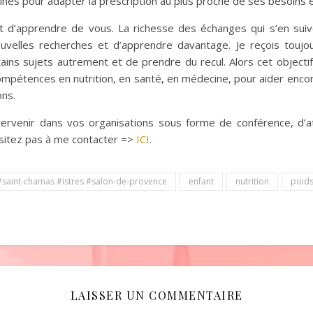
nes pour adapter la prescription au plus proche de ses besoins et
est d’apprendre de vous. La richesse des échanges qui s’en sui
ouvelles recherches et d’apprendre davantage. Je reçois tou
ns sujets autrement et de prendre du recul. Alors cet objectif
compétences en nutrition, en santé, en médecine, pour aider enco
ons.
ervenir dans vos organisations sous forme de conférence, d’at
ésitez pas à me contacter =>
ICI
.
e #saint-chamas #istres #salon-de-provence
enfant
nutrition
poid
LAISSER UN COMMENTAIRE