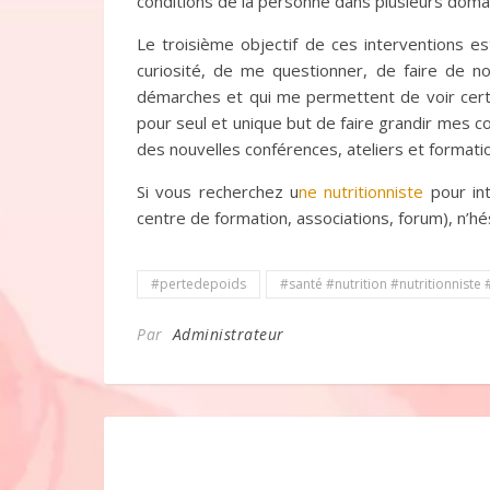
conditions de la personne dans plusieurs domai
Le troisième objectif de ces interventions 
curiosité, de me questionner, de faire de n
démarches et qui me permettent de voir certai
pour seul et unique but de faire grandir mes 
des nouvelles conférences, ateliers et formati
Si vous recherchez u
ne nutritionniste
pour int
centre de formation, associations, forum), n’h
#pertedepoids
#santé #nutrition #nutritionnist
Par
Administrateur