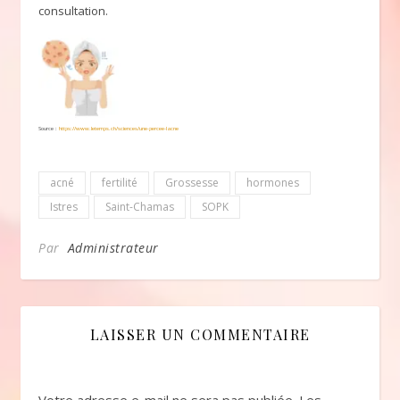
consultation.
Source :
https://www.letemps.ch/sciences/une-percee-lacne
acné
fertilité
Grossesse
hormones
Istres
Saint-Chamas
SOPK
Par
Administrateur
LAISSER UN COMMENTAIRE