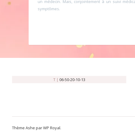
un médecin. Mais, conjointement à un suivi médica
symptômes.
T |
06-50-20-10-13
Thème Ashe par
WP Royal
.