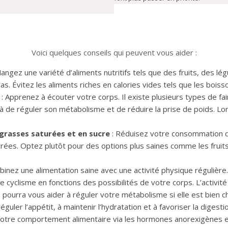
Voici quelques conseils qui peuvent vous aider :
Mangez une variété d’aliments nutritifs tels que des fruits, des 
gras. Évitez les aliments riches en calories vides tels que les boi
: Apprenez à écouter votre corps. Il existe plusieurs types de faim
à de réguler son métabolisme et de réduire la prise de poids. L
 grasses saturées et en sucre
: Réduisez votre consommation d’a
ées. Optez plutôt pour des options plus saines comme les fruits f
nez une alimentation saine avec une activité physique régulière. 
le cyclisme en fonctions des possibilités de votre corps. L’activi
ourra vous aider à réguler votre métabolisme si elle est bien c
réguler l’appétit, à maintenir l’hydratation et à favoriser la digesti
notre comportement alimentaire via les hormones anorexigènes 