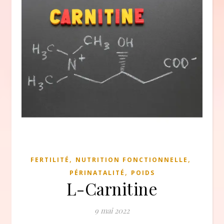
,
,
FERTILITÉ
NUTRITION FONCTIONNELLE
,
PÉRINATALITÉ
POIDS
L-Carnitine
9 mai 2022