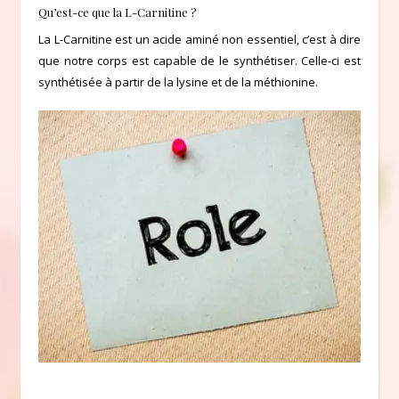
Qu’est-ce que la L-Carnitine ?
La L-Carnitine est un acide aminé non essentiel, c’est à dire
que notre corps est capable de le synthétiser. Celle-ci est
synthétisée à partir de la lysine et de la méthionine.
L
a
L
-
C
a
r
n
i
t
i
n
e
p