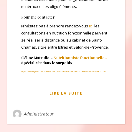
minéraux et les oligo éléments.
Pour me contacter
N’hésitez pas à prendre rendez-vous
ici,
les
consultations en nutrition fonctionnelle peuvent
se réaliser à distance ou au cabinet de Saint-
Chamas, situé entre Istres et Salon-de-Provence.
Céline Matrullo –
Nutritionniste fonctionnelle –
Spécialisée dans le surpoids
https://www.cylex-locale.fr/entreprises/c%C3%A9line-matrullo—nutrinaissance-14489853.html
LIRE LA SUITE
Administrateur