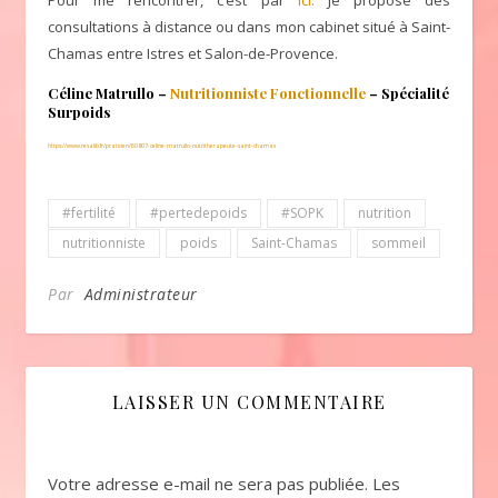
consultations à distance ou dans mon cabinet situé à Saint-
Chamas entre Istres et Salon-de-Provence.
Céline Matrullo –
Nutritionniste Fonctionnelle
– Spécialité
Surpoids
https://www.resalib.fr/praticien/60807-celine-matrullo-nutritherapeute-saint-ch
amas
#fertilité
#pertedepoids
#SOPK
nutrition
nutritionniste
poids
Saint-Chamas
sommeil
Par
Administrateur
LAISSER UN COMMENTAIRE
Votre adresse e-mail ne sera pas publiée.
Les